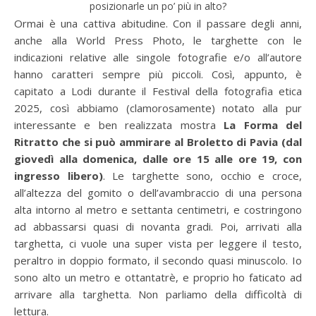
posizionarle un po’ più in alto?
Ormai è una cattiva abitudine. Con il passare degli anni,
anche alla World Press Photo, le targhette con le
indicazioni relative alle singole fotografie e/o all’autore
hanno caratteri sempre più piccoli. Così, appunto, è
capitato a Lodi durante il Festival della fotografia etica
2025, così abbiamo (clamorosamente) notato alla pur
interessante e ben realizzata mostra
La Forma del
Ritratto che si può ammirare al Broletto di Pavia (dal
giovedì alla domenica, dalle ore 15 alle ore 19, con
ingresso libero)
. Le targhette sono, occhio e croce,
all’altezza del gomito o dell’avambraccio di una persona
alta intorno al metro e settanta centimetri, e costringono
ad abbassarsi quasi di novanta gradi. Poi, arrivati alla
targhetta, ci vuole una super vista per leggere il testo,
peraltro in doppio formato, il secondo quasi minuscolo. Io
sono alto un metro e ottantatrè, e proprio ho faticato ad
arrivare alla targhetta. Non parliamo della difficoltà di
lettura.