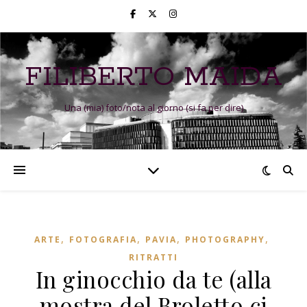
FILIBERTO MAIDA
Una (mia) foto/nota al giorno (si fa per dire)
,
,
,
,
ARTE
FOTOGRAFIA
PAVIA
PHOTOGRAPHY
RITRATTI
In ginocchio da te (alla
mostra del Broletto ci