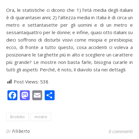
Ora, le statistiche ci dicono che: 1) l’età media degli italiani
è di quarantasei anni; 2) l’altezza media in Italia è di circa un
metro e settantasette per gli uomini e di un metro e
sessantaquattro per le donne; e infine, quasi otto italiani su
dieci soffrono di disturbi visivi come miopia e presbiopia;
ecco, di fronte a tutto questo, cosa accidenti ci voleva a
posizionare le targhette più in alto e scegliere un carattere
più grande? Le mostre non basta farle, bisogna curarle in
tutti gli aspetti. Perché, è noto, il diavolo sta nei dettagli.
Post Views:
538
Facebook
Mastodon
Email
Condividi
Broletto
mostre
Di
Filiberto
0 commenti