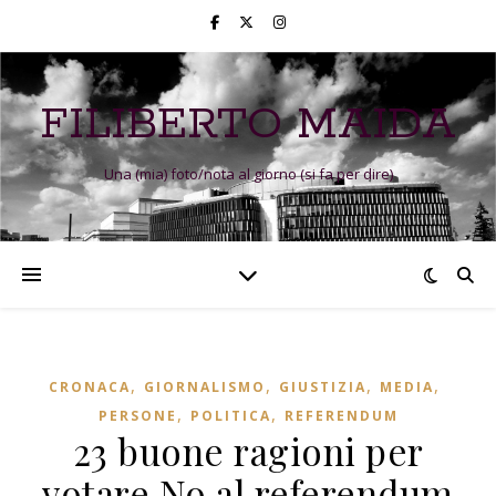
FILIBERTO MAIDA
Una (mia) foto/nota al giorno (si fa per dire)
,
,
,
,
CRONACA
GIORNALISMO
GIUSTIZIA
MEDIA
,
,
PERSONE
POLITICA
REFERENDUM
23 buone ragioni per
votare No al referendum