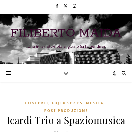
FILIBERTO MAIDA
Una (mia) foto/nota al giorno (si fa per dire)
,
,
,
CONCERTI
FUJI X SERIES
MUSICA
POST PRODUZIONE
Icardi Trio a Spaziomusica