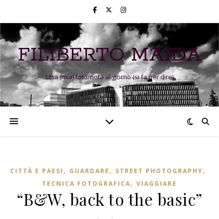
FILIBERTO MAIDA
Una (mia) foto/nota al giorno (si fa per dire)
,
,
,
CITTÀ E PAESI
GUARDARE
STREET PHOTOGRAPHY
,
TECNICA FOTOGRAFICA
VIAGGIARE
“B&W, back to the basic”