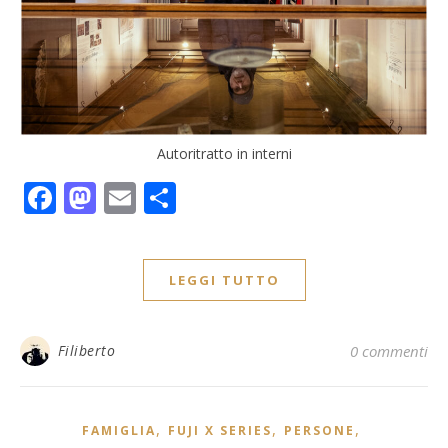
Autoritratto in interni
Facebook
Mastodon
Email
Condividi
LEGGI TUTTO
Filiberto
0 commenti
,
,
,
FAMIGLIA
FUJI X SERIES
PERSONE