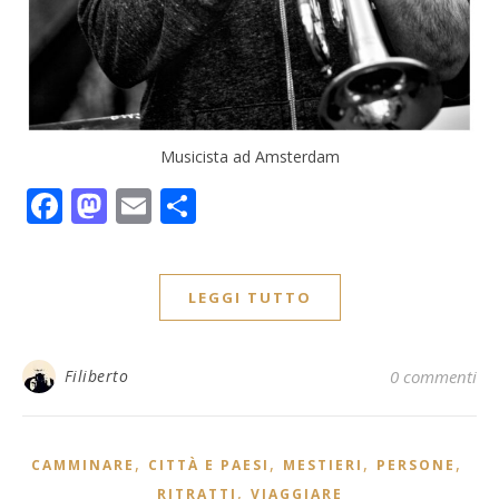
Musicista ad Amsterdam
Facebook
Mastodon
Email
Condividi
LEGGI TUTTO
Filiberto
0 commenti
,
,
,
,
CAMMINARE
CITTÀ E PAESI
MESTIERI
PERSONE
,
RITRATTI
VIAGGIARE