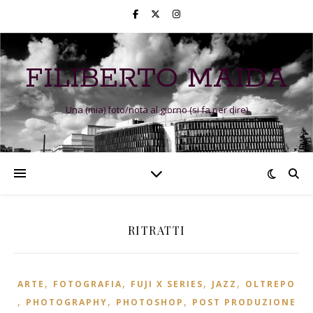
FILIBERTO MAIDA
Una (mia) foto/nota al giorno (si fa per dire)
RITRATTI
,
,
,
,
ARTE
FOTOGRAFIA
FUJI X SERIES
JAZZ
OLTREPO
,
,
,
PHOTOGRAPHY
PHOTOSHOP
POST PRODUZIONE