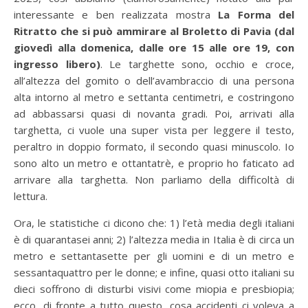
interessante e ben realizzata mostra
La Forma del
Ritratto che si può ammirare al Broletto di Pavia (dal
giovedì alla domenica, dalle ore 15 alle ore 19, con
ingresso libero)
. Le targhette sono, occhio e croce,
all’altezza del gomito o dell’avambraccio di una persona
alta intorno al metro e settanta centimetri, e costringono
ad abbassarsi quasi di novanta gradi. Poi, arrivati alla
targhetta, ci vuole una super vista per leggere il testo,
peraltro in doppio formato, il secondo quasi minuscolo. Io
sono alto un metro e ottantatrè, e proprio ho faticato ad
arrivare alla targhetta. Non parliamo della difficoltà di
lettura.
Ora, le statistiche ci dicono che: 1) l’età media degli italiani
è di quarantasei anni; 2) l’altezza media in Italia è di circa un
metro e settantasette per gli uomini e di un metro e
sessantaquattro per le donne; e infine, quasi otto italiani su
dieci soffrono di disturbi visivi come miopia e presbiopia;
ecco, di fronte a tutto questo, cosa accidenti ci voleva a