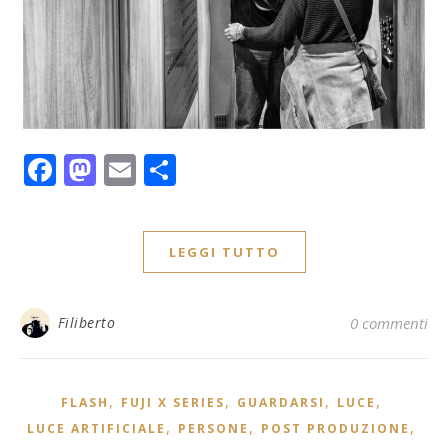
Facebook
Mastodon
Email
Condividi
LEGGI TUTTO
Filiberto
0 commenti
,
,
,
,
FLASH
FUJI X SERIES
GUARDARSI
LUCE
,
,
,
LUCE ARTIFICIALE
PERSONE
POST PRODUZIONE