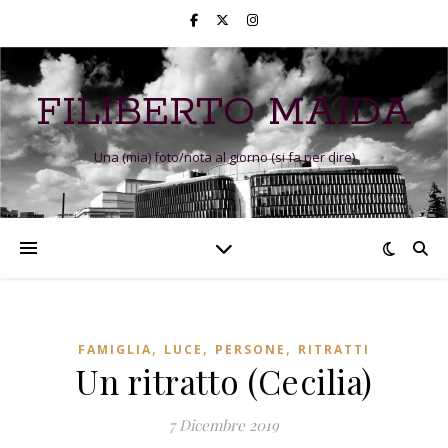
FILIBERTO MAIDA
Una (mia) foto/nota al giorno (si fa per dire)
,
,
,
FAMIGLIA
LUCE
PERSONE
RITRATTI
Un ritratto (Cecilia)
7 Dicembre 2019