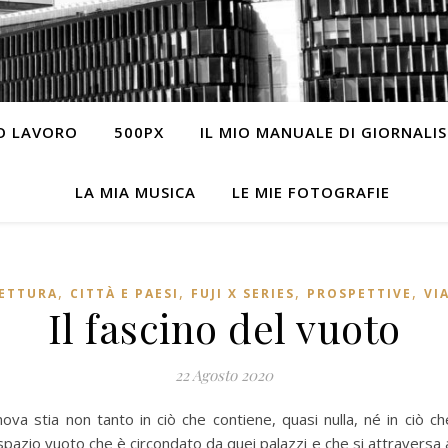
IO LAVORO
500PX
IL MIO MANUALE DI GIORNALI
LA MIA MUSICA
LE MIE FOTOGRAFIE
,
,
,
,
ETTURA
CITTÀ E PAESI
FUJI X SERIES
PROSPETTIVE
VI
Il fascino del vuoto
22 Agosto 2020
nova stia non tanto in ciò che contiene, quasi nulla, né in ciò ch
o spazio vuoto che è circondato da quei palazzi e che si attraversa 