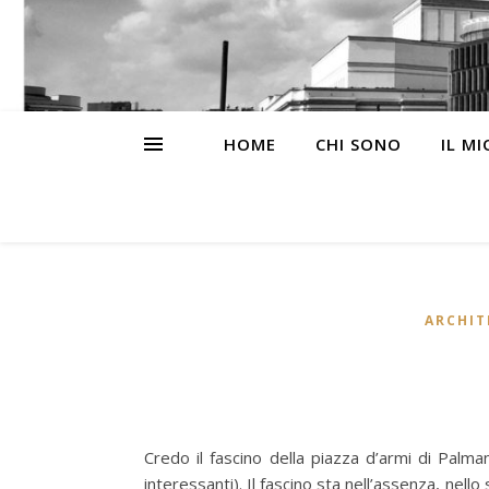
HOME
CHI SONO
IL M
ARCHIT
Credo il fascino della piazza d’armi di Palma
interessanti). Il fascino sta nell’assenza, nell