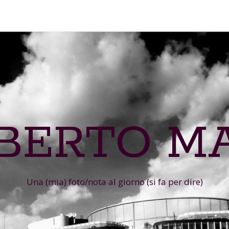
IBERTO M
Una (mia) foto/nota al giorno (si fa per dire)