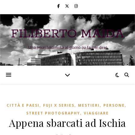
FILIBERTO MAIDA
Una (mia) foto/nota al giorno (si fa per dire)
,
,
,
,
CITTÀ E PAESI
FUJI X SERIES
MESTIERI
PERSONE
,
STREET PHOTOGRAPHY
VIAGGIARE
Appena sbarcati ad Ischia