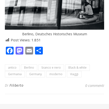
Berlino, Deutsches Historisches Museum
Post Views:
1.851
Facebook
Mastodon
Email
Condividi
antico
Berlino
bianco e nero
Black & white
Germania
Germany
moderno
Viaggi
Di
Filiberto
0 commenti