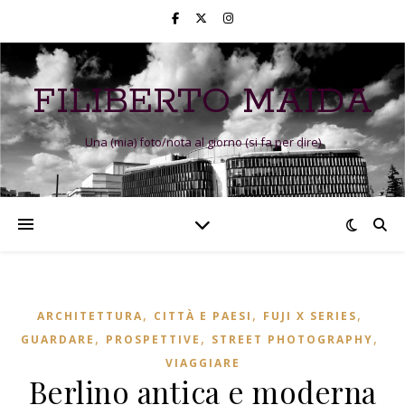
FILIBERTO MAIDA
Una (mia) foto/nota al giorno (si fa per dire)
,
,
,
ARCHITETTURA
CITTÀ E PAESI
FUJI X SERIES
,
,
,
GUARDARE
PROSPETTIVE
STREET PHOTOGRAPHY
VIAGGIARE
Berlino antica e moderna