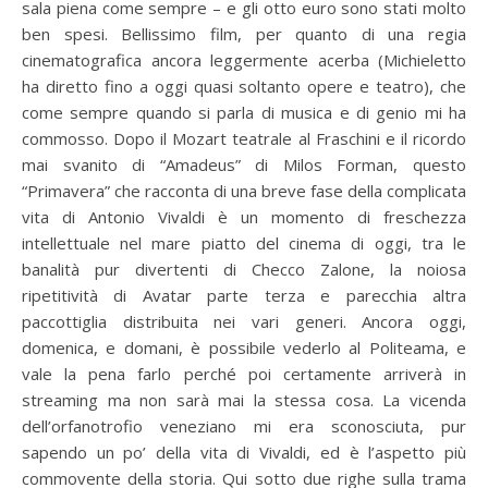
sala piena come sempre – e gli otto euro sono stati molto
ben spesi. Bellissimo film, per quanto di una regia
cinematografica ancora leggermente acerba (Michieletto
ha diretto fino a oggi quasi soltanto opere e teatro), che
come sempre quando si parla di musica e di genio mi ha
commosso. Dopo il Mozart teatrale al Fraschini e il ricordo
mai svanito di “Amadeus” di Milos Forman, questo
“Primavera” che racconta di una breve fase della complicata
vita di Antonio Vivaldi è un momento di freschezza
intellettuale nel mare piatto del cinema di oggi, tra le
banalità pur divertenti di Checco Zalone, la noiosa
ripetitività di Avatar parte terza e parecchia altra
paccottiglia distribuita nei vari generi. Ancora oggi,
domenica, e domani, è possibile vederlo al Politeama, e
vale la pena farlo perché poi certamente arriverà in
streaming ma non sarà mai la stessa cosa. La vicenda
dell’orfanotrofio veneziano mi era sconosciuta, pur
sapendo un po’ della vita di Vivaldi, ed è l’aspetto più
commovente della storia. Qui sotto due righe sulla trama