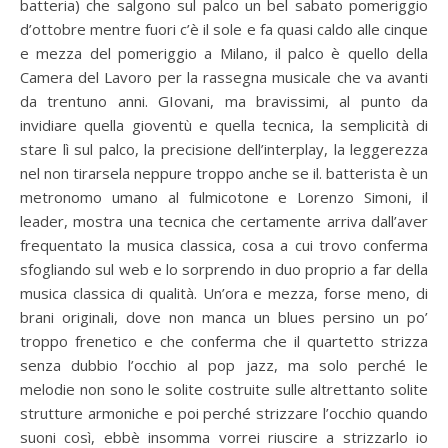
batteria) che salgono sul palco un bel sabato pomeriggio
d’ottobre mentre fuori c’è il sole e fa quasi caldo alle cinque
e mezza del pomeriggio a Milano, il palco è quello della
Camera del Lavoro per la rassegna musicale che va avanti
da trentuno anni. GIovani, ma bravissimi, al punto da
invidiare quella gioventù e quella tecnica, la semplicità di
stare lì sul palco, la precisione dell’interplay, la leggerezza
nel non tirarsela neppure troppo anche se il. batterista è un
metronomo umano al fulmicotone e Lorenzo Simoni, il
leader, mostra una tecnica che certamente arriva dall’aver
frequentato la musica classica, cosa a cui trovo conferma
sfogliando sul web e lo sorprendo in duo proprio a far della
musica classica di qualità. Un’ora e mezza, forse meno, di
brani originali, dove non manca un blues persino un po’
troppo frenetico e che conferma che il quartetto strizza
senza dubbio l’occhio al pop jazz, ma solo perché le
melodie non sono le solite costruite sulle altrettanto solite
strutture armoniche e poi perché strizzare l’occhio quando
suoni così, ebbè insomma vorrei riuscire a strizzarlo io