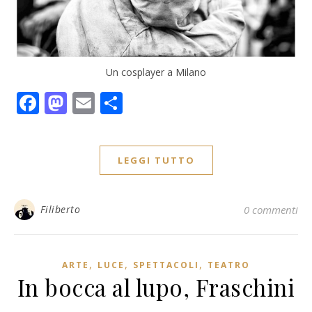
Un cosplayer a Milano
Facebook
Mastodon
Email
Condividi
LEGGI TUTTO
Filiberto
0 commenti
,
,
,
ARTE
LUCE
SPETTACOLI
TEATRO
In bocca al lupo, Fraschini