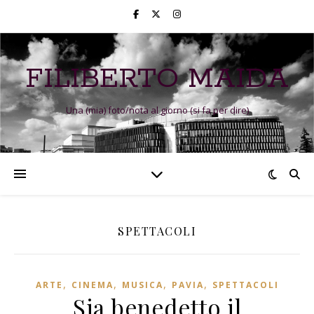
FILIBERTO MAIDA
Una (mia) foto/nota al giorno (si fa per dire)
SPETTACOLI
,
,
,
,
ARTE
CINEMA
MUSICA
PAVIA
SPETTACOLI
Sia benedetto il