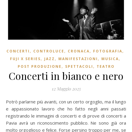
,
,
,
,
CONCERTI
CONTROLUCE
CRONACA
FOTOGRAFIA
,
,
,
,
FUJI X SERIES
JAZZ
MANIFESTAZIONI
MUSICA
,
,
POST PRODUZIONE
SPETTACOLI
TEATRO
Concerti in bianco e nero
12 Maggio 2025
Potrò parlarne più avanti, con un certo orgoglio, ma il lungo
e appassionato lavoro che ho fatto negli anni passati
registrando le immagini di concerti e di prove di concerti a
Pavia avrà un riconoscimento pubblico. Ne sono già ora
molto orgoglioso e felice. Forse persino troppo per me, se