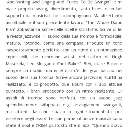
“And Writing And Singing And Tunes To Be Swingin'” e mi
piace proprio: swing, divertimento, tanto blues e un bel
supporto dai musicisti che l’accompagnano. Ma altrettanto
ascoltabile è il suo precedente lavoro “The Whole Damn
Plan” abbastanza simile nelle scelte stilistiche. Scrive di lei
la rivista Jazzwise: “Il suono della sua tromba è formidabile:
maturo, rotondo, come una campana. Produce un tono
inaspettatamente perfetto, con un ritmo e un’intonazione
impeccabili, che ricordano artisti del calibro di Hugh
Masekela, Lee Morgan e Chet Baker”. Beh, citare Baker è
sempre un rischio, ma in effetti c’è del gran fascino nel
suono della sua tromba. Scrive ancora Jazzwise: “Cuttill ha
realizzato, e co-prodotto, due album con il suo attuale
quintetto. I brani procedono con un ritmo incalzante. Gli
assoli di tromba sono perfetti, con un suono jazz
splendidamente sviluppato, e gli arrangiamenti swinganti,
ma attenti, lasciano spazio a ogni strumentista per
eccellere negli assoli. Le sue prime influenze musicali sono
state il soul e l’R&B piuttosto che il jazz: “Quando stavo