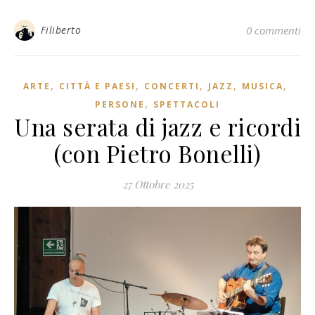
Filiberto
0 commenti
,
,
,
,
,
ARTE
CITTÀ E PAESI
CONCERTI
JAZZ
MUSICA
,
PERSONE
SPETTACOLI
Una serata di jazz e ricordi
(con Pietro Bonelli)
27 Ottobre 2025