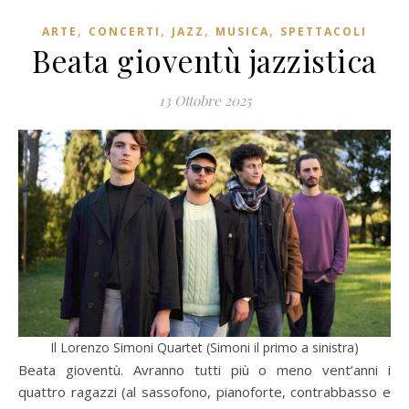
,
,
,
,
ARTE
CONCERTI
JAZZ
MUSICA
SPETTACOLI
Beata gioventù jazzistica
13 Ottobre 2025
Il Lorenzo Simoni Quartet (Simoni il primo a sinistra)
Beata gioventù. Avranno tutti più o meno vent’anni i
quattro ragazzi (al sassofono, pianoforte, contrabbasso e