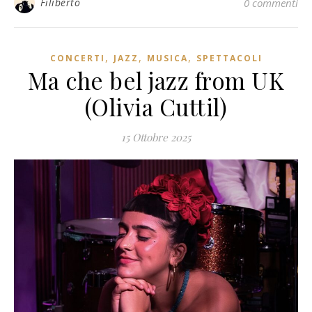
Filiberto
0 commenti
,
,
,
CONCERTI
JAZZ
MUSICA
SPETTACOLI
Ma che bel jazz from UK
(Olivia Cuttil)
15 Ottobre 2025